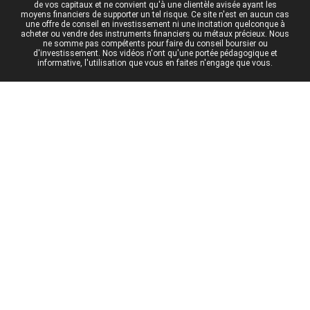
de vos capitaux et ne convient qu'à une clientèle avisée ayant les
moyens financiers de supporter un tel risque. Ce site n'est en aucun cas
une offre de conseil en investissement ni une incitation quelconque à
acheter ou vendre des instruments financiers ou métaux précieux. Nous
ne somme pas compétents pour faire du conseil boursier ou
d'investissement. Nos vidéos n'ont qu'une portée pédagogique et
informative, l'utilisation que vous en faites n'engage que vous.