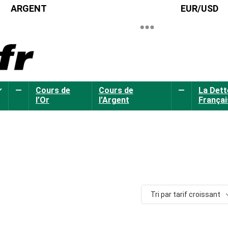
ARGENT
EUR/USD
—
Cours de
Cours de
—
La Dett
l’Or
l’Argent
Françai
Tri par tarif croissant