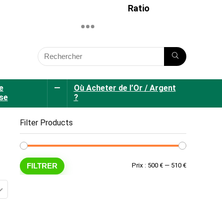
Ratio
e
—
Où Acheter de l’Or / Argent
se
?
Filter Products
Prix
Prix
FILTRER
Prix :
500 €
—
510 €
min
max