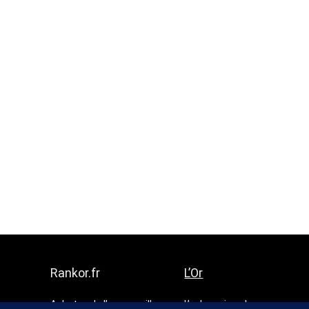
Rankor.fr
L’Or
Achetez de l’or au meilleur
L’or le moins cher