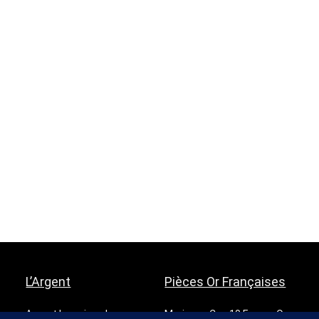
L’Argent
Pièces Or Françaises
Argent le moins cher
Marianne Coq 10 Francs Or