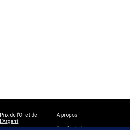
Prix de l’Or
et
de
A propos
L’Argent
Nous Contacter