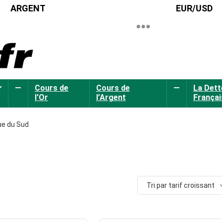
ARGENT
EUR/USD
—
Cours de
Cours de
—
La Dett
l’Or
l’Argent
Françai
ue du Sud
Tri par tarif croissant