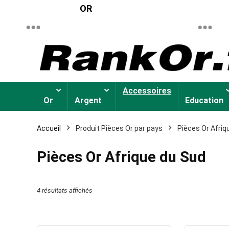
OR
Accessoires
Or
Argent
Education
Accueil
Produit Pièces Or par pays
Pièces Or Afriq
Pièces Or Afrique du Sud
Trié
4 résultats affichés
par
prix