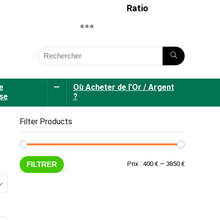
Ratio
e
—
Où Acheter de l’Or / Argent
se
?
Filter Products
Prix
Prix
FILTRER
Prix :
400 €
—
3850 €
min
max