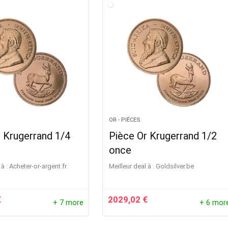
OR - PIÈCES
 Krugerrand 1/4
Pièce Or Krugerrand 1/2
once
à :
acheter-or-argent.fr
Meilleur deal à :
goldsilver.be
€
2029,02
€
+ 7 more
+ 6 mor