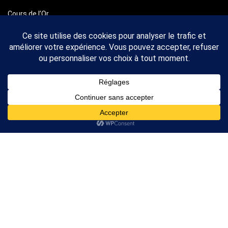
Cours de l’Or
Cours de l’Argent
A propos
Nous Contacter
A propos
2026 Rankor Design. Tous droits réservés
Mentions légales
Nous Contacter
L'achat de métaux précieux peut vous exposer à des risques de pertes
de vos capitaux et ne convient qu'à une clientèle avisée ayant les
moyens financiers de supporter un tel risque. Ce site n'est en aucun cas
une offre de conseil en investissement ni une incitation quelconque à
acheter ou vendre des instruments financiers ou métaux précieux. Nous
ne somme pas compétents pour faire du conseil boursier ou
d'investissement. Nos vidéos n'ont qu'une portée pédagogique et
informative, l'utilisation que vous en faites n'engage que vous.