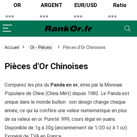
OR
ARGENT
EUR/USD
Ratio
x
x
x
Accueil
Or - Pièces
Pièces d'Or Chinoises
Pièces d'Or Chinoises
Comparez les prix du
Panda en or
, émis par la Monnaie
Populaire de Chine (China Mint) depuis 1982. Le Panda est
unique dans le monde bullion : son design change chaque
année, ce qui lui confère une valeur numismatique en plus
de sa valeur en or. Pureté .999, cours légal en yuans.
Disponible de 1g à 30g (anciennement de 1/20 oz à 1 oz).
Exonéré de TVA en France.