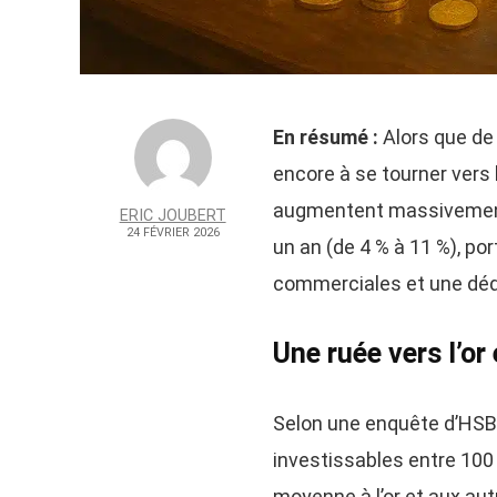
En résumé :
Alors que de
encore à se tourner vers 
augmentent massivement l
ERIC JOUBERT
24 FÉVRIER 2026
un an (de 4 % à 11 %), por
commerciales et une déd
Une ruée vers l’or
Selon une enquête d’HSBC
investissables entre 100 0
moyenne à l’or et aux aut