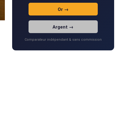
Or →
Argent →
Comparateur indépendant & sans commission