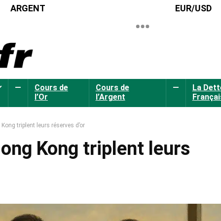
ARGENT
EUR/USD
—
Cours de
Cours de
—
La Dett
l’Or
l’Argent
Françai
Kong triplent leurs réserves d’or
ong Kong triplent leurs