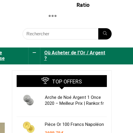
Ratio
e
—
Où Acheter de l’Or / Argent
se
?
TOP OFFERS
Arche de Noé Argent 1 Once
2020 – Meilleur Prix | Rankor.fr
Pièce Or 100 Francs Napoléon
3699,79
€