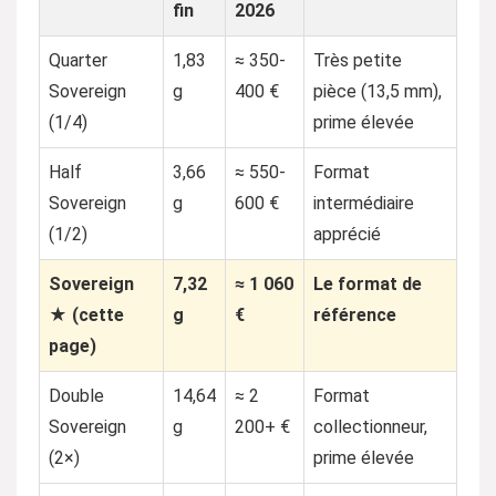
fin
2026
Quarter
1,83
≈ 350-
Très petite
Sovereign
g
400 €
pièce (13,5 mm),
(1/4)
prime élevée
Half
3,66
≈ 550-
Format
Sovereign
g
600 €
intermédiaire
(1/2)
apprécié
Sovereign
7,32
≈ 1 060
Le format de
★ (cette
g
€
référence
page)
Double
14,64
≈ 2
Format
Sovereign
g
200+ €
collectionneur,
(2×)
prime élevée