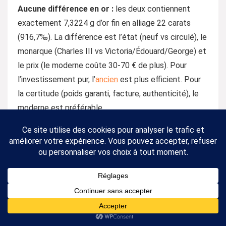
Aucune différence en or :
les deux contiennent
exactement 7,3224 g d’or fin en alliage 22 carats
(916,7‰). La différence est l’état (neuf vs circulé), le
monarque (Charles III vs Victoria/Édouard/George) et
le prix (le moderne coûte 30-70 € de plus). Pour
l’investissement pur, l’
ancien
est plus efficient. Pour
la certitude (poids garanti, facture, authenticité), le
moderne est préférable.
Le Souverain moderne est-il moins cher
qu’un Krugerrand 1/4 once ?
Oui, de 100 € environ.
Le Souverain moderne (~1
060 €) est systématiquement moins cher que le
Krugerrand 1/4 oz
(~1 160 €). Mais le Krugerrand
contient 0,46 g d’or de plus (7,78 g vs 7,32 g). Le