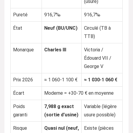
(usure)
Pureté
916,7‰
916,7‰
État
Neuf (BU/UNC)
Circulé (TB à
TTB)
Monarque
Charles III
Victoria /
Édouard VII /
George V
Prix 2026
≈ 1 060-1 100 €
≈ 1 030-1 060 €
Écart
Moderne = +30-70 € en moyenne
Poids
7,988 g exact
Variable (légère
garanti
(sortie d’usine)
usure possible)
Risque
Quasi nul (neuf,
Existe (pièces