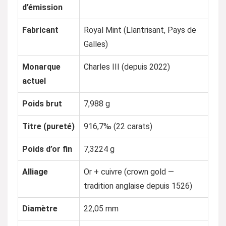
d’émission
Fabricant
Royal Mint (Llantrisant, Pays de
Galles)
Monarque
Charles III (depuis 2022)
actuel
Poids brut
7,988 g
Titre (pureté)
916,7‰ (22 carats)
Poids d’or fin
7,3224 g
Alliage
Or + cuivre (crown gold —
tradition anglaise depuis 1526)
Diamètre
22,05 mm