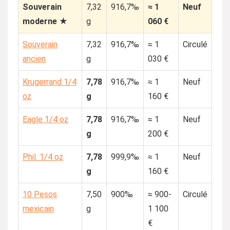
Souverain
7,32
916,7‰
≈ 1
Neuf
moderne ★
g
060 €
Souverain
7,32
916,7‰
≈ 1
Circulé
ancien
g
030 €
Krugerrand 1/4
7,78
916,7‰
≈ 1
Neuf
oz
g
160 €
Eagle 1/4 oz
7,78
916,7‰
≈ 1
Neuf
g
200 €
Phil. 1/4 oz
7,78
999,9‰
≈ 1
Neuf
g
160 €
10 Pesos
7,50
900‰
≈ 900-
Circulé
mexicain
g
1 100
€