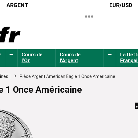
ARGENT
EUR/USD
—
Cours de
Cours de
—
La Dett
l’Or
l’Argent
Françai
ines
Pièce Argent American Eagle 1 Once Américaine
e 1 Once Américaine