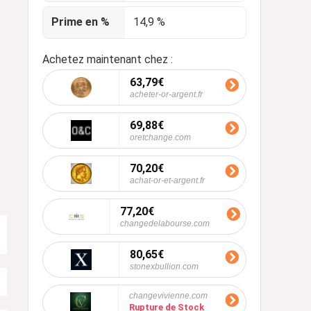
Prime en %
14,9 %
Achetez maintenant chez :
63,79€
acheter-or-argent.fr
69,88€
oretchange.com
70,20€
achat-or-et-argent.fr
77,20€
changedelabourse.com
80,65€
stonexbullion.com
changevivienne.com
Rupture de Stock