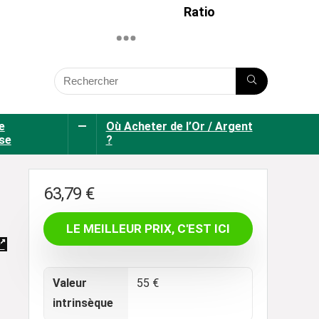
Ratio
e
—
Où Acheter de l’Or / Argent
se
?
63,79
€
LE MEILLEUR PRIX, C'EST ICI
Valeur
55 €
intrinsèque