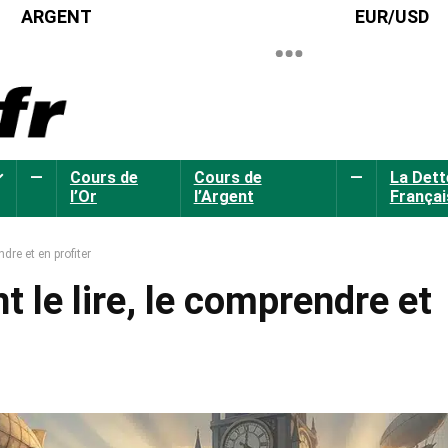
ARGENT
EUR/USD
—
Cours de
Cours de
—
La Dett
l’Or
l’Argent
Françai
dre et en profiter
t le lire, le comprendre et