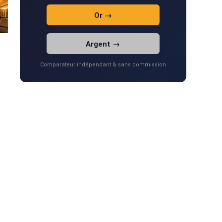
Or →
Argent →
Comparateur indépendant & sans commission