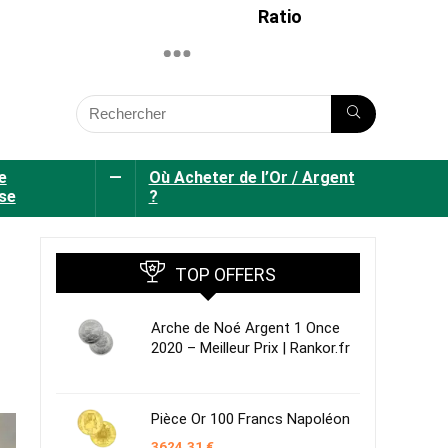
Ratio
e
—
Où Acheter de l’Or / Argent
se
?
TOP OFFERS
Arche de Noé Argent 1 Once
2020 – Meilleur Prix | Rankor.fr
Pièce Or 100 Francs Napoléon
3624,31
€