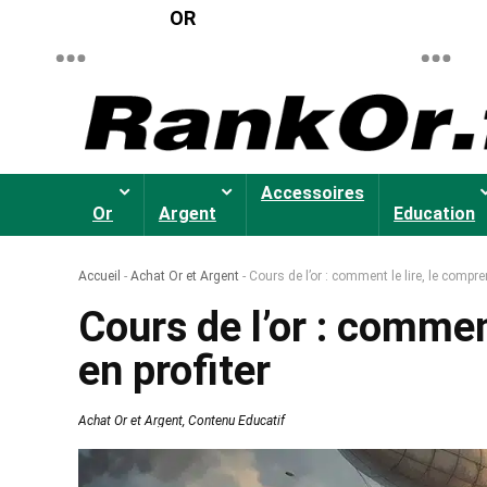
OR
Accessoires
Or
Argent
Education
Accueil
-
Achat Or et Argent
-
Cours de l’or : comment le lire, le compren
Cours de l’or : commen
en profiter
Achat Or et Argent
,
Contenu Educatif