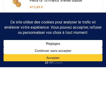
Pièce Or 10 Francs Vreneli Suisse
411,83
€
⚡ Comparez les Prix
97 produits, 14 boutiques.
Prix mis à jour en temps réel.
Or →
Argent →
Comparateur indépendant & sans commission