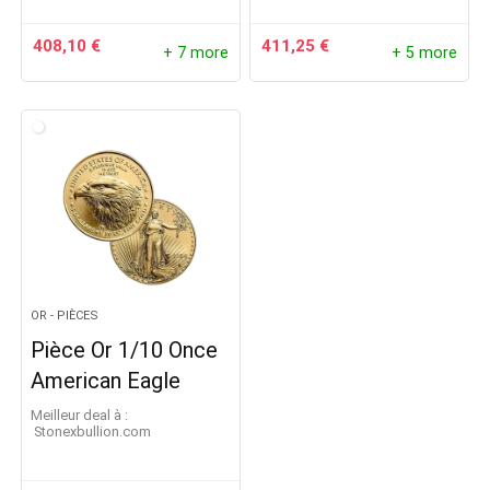
408,10
€
411,25
€
+ 7 more
+ 5 more
OR - PIÈCES
Pièce Or 1/10 Once
American Eagle
Meilleur deal à :
stonexbullion.com