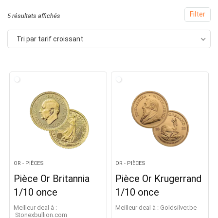
Filter
Trié
5 résultats affichés
par
Tri par tarif croissant
prix
croissant
OR - PIÈCES
OR - PIÈCES
Pièce Or Britannia
Pièce Or Krugerrand
1/10 once
1/10 once
Meilleur deal à :
Meilleur deal à :
goldsilver.be
stonexbullion.com