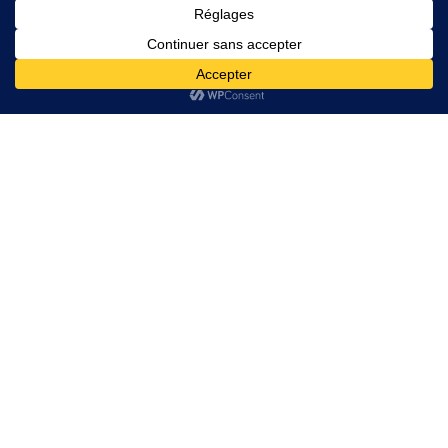
Prix de l’Or
et
de L’Argent
Cours de l’Or
Cours de l’Argent
A propos
Nous Contacter
A propos
2026 Rankor Design. Tous droits réservés
Mentions légales
Nous Contacter
L'achat de métaux précieux peut vous exposer à des risques de pertes
de vos capitaux et ne convient qu'à une clientèle avisée ayant les
moyens financiers de supporter un tel risque. Ce site n'est en aucun cas