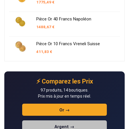
1775,49
€
Pièce Or 40 Francs Napoléon
1488,67
€
Pièce Or 10 Francs Vreneli Suisse
411,83
€
⚡ Comparez les Prix
97 produits, 14 boutiques.
Prix mis à jour en temps réel.
Or →
Argent →