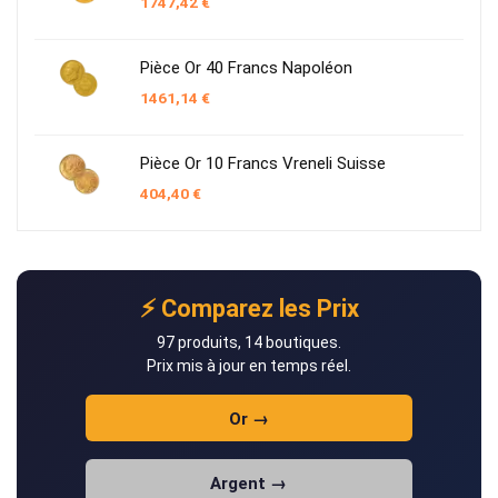
1747,42
€
Pièce Or 40 Francs Napoléon
1461,14
€
Pièce Or 10 Francs Vreneli Suisse
404,40
€
⚡ Comparez les Prix
97 produits, 14 boutiques.
Prix mis à jour en temps réel.
Or →
Argent →