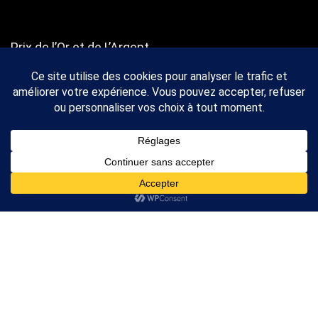
Prix de l’Or
et
de L’Argent
Cours de l’Or
Cours de l’Argent
A propos
Nous Contacter
A propos
2026 Rankor Design. Tous droits réservés
Mentions légales
Nous Contacter
L'achat de métaux précieux peut vous exposer à des risques de pertes
de vos capitaux et ne convient qu'à une clientèle avisée ayant les
moyens financiers de supporter un tel risque. Ce site n'est en aucun cas