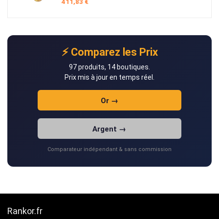
411,83
€
⚡ Comparez les Prix
97 produits, 14 boutiques.
Prix mis à jour en temps réel.
Or →
Argent →
Comparateur indépendant & sans commission
Rankor.fr