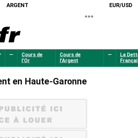
ARGENT
EUR/USD
—
Cours de
Cours de
—
La Dett
l’Or
l’Argent
Françai
rgent en Haute-Garonne