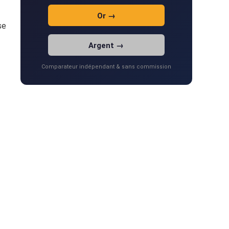
Or →
se
Argent →
Comparateur indépendant & sans commission