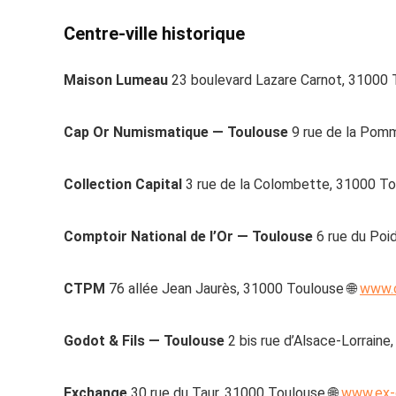
Centre-ville historique
Maison Lumeau
23 boulevard Lazare Carnot, 31000 
Cap Or Numismatique — Toulouse
9 rue de la Pom
Collection Capital
3 rue de la Colombette, 31000 To
Comptoir National de l’Or — Toulouse
6 rue du Poid
CTPM
76 allée Jean Jaurès, 31000 Toulouse 🌐
www.c
Godot & Fils — Toulouse
2 bis rue d’Alsace-Lorraine
Exchange
30 rue du Taur, 31000 Toulouse 🌐
www.ex-