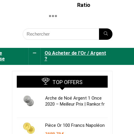
Ratio
e
—
Où Acheter de l’Or / Argent
se
?
TOP OFFERS
Arche de Noé Argent 1 Once
2020 – Meilleur Prix | Rankor.fr
Pièce Or 100 Francs Napoléon
3699,79
€