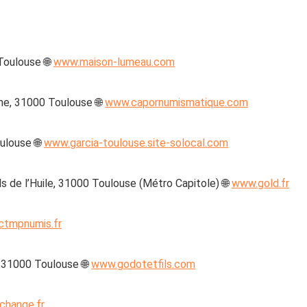
Toulouse 🌐
www.maison-lumeau.com
me, 31000 Toulouse 🌐
www.capornumismatique.com
ulouse 🌐
www.garcia-toulouse.site-solocal.com
s de l’Huile, 31000 Toulouse (Métro Capitole) 🌐
www.gold.fr
tmpnumis.fr
, 31000 Toulouse 🌐
www.godotetfils.com
change.fr