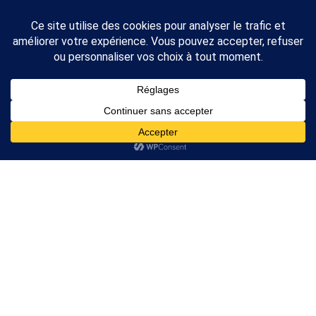
Prix de l’Or
et
de L’Argent
Cours de l’Or
Cours de l’Argent
A propos
Nous Contacter
A propos
2026 Rankor Design. Tous droits réservés
Mentions légales
Nous Contacter
L'achat de métaux précieux peut vous exposer à des risques de pertes
de vos capitaux et ne convient qu'à une clientèle avisée ayant les
moyens financiers de supporter un tel risque. Ce site n'est en aucun cas
une offre de conseil en investissement ni une incitation quelconque à
acheter ou vendre des instruments financiers ou métaux précieux. Nous
ne somme pas compétents pour faire du conseil boursier ou
d'investissement. Nos vidéos n'ont qu'une portée pédagogique et