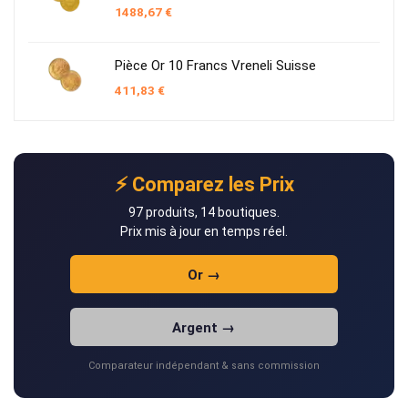
1488,67
€
Pièce Or 10 Francs Vreneli Suisse
411,83
€
⚡ Comparez les Prix
97 produits, 14 boutiques.
Prix mis à jour en temps réel.
Or →
Argent →
Comparateur indépendant & sans commission