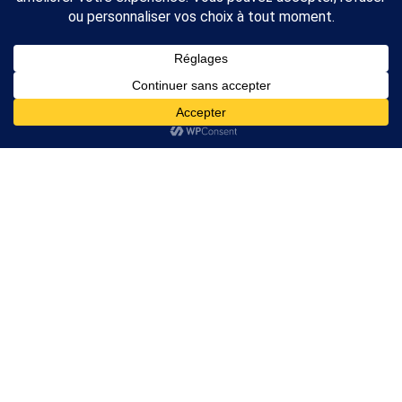
Prix de l’Or
et
de L’Argent
Cours de l’Or
Cours de l’Argent
A propos
Nous Contacter
A propos
2026 Rankor Design. Tous droits réservés
Mentions légales
Nous Contacter