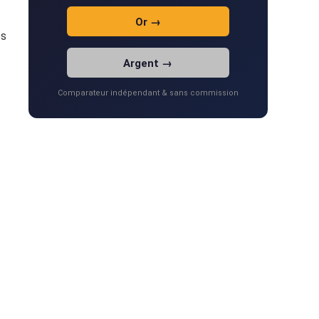
Or →
es
Argent →
Comparateur indépendant & sans commission