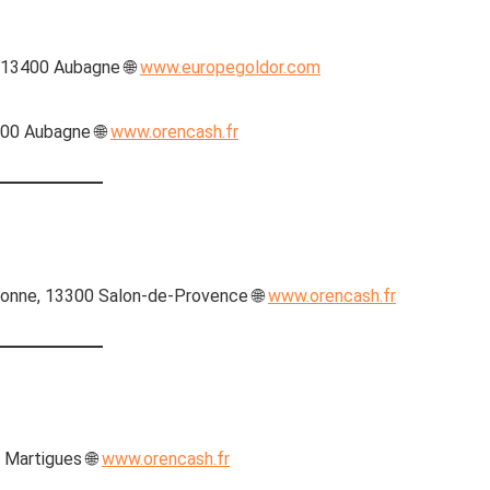
, 13400 Aubagne 🌐
www.europegoldor.com
400 Aubagne 🌐
www.orencash.fr
ponne, 13300 Salon-de-Provence 🌐
www.orencash.fr
 Martigues 🌐
www.orencash.fr