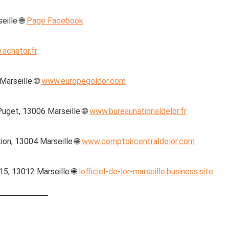
eille 🌐
Page Facebook
achator.fr
arseille 🌐
www.europegoldor.com
Puget, 13006 Marseille 🌐
www.bureaunationaldelor.fr
ion, 13004 Marseille 🌐
www.comptoircentraldelor.com
15, 13012 Marseille 🌐
lofficiel-de-lor-marseille.business.site