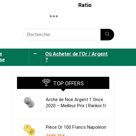
Ratio
e
—
Où Acheter de l’Or / Argent
se
?
TOP OFFERS
Arche de Noé Argent 1 Once
2020 – Meilleur Prix | Rankor.fr
Pièce Or 100 Francs Napoléon
3699,79
€