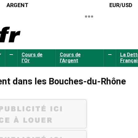
ARGENT
EUR/USD
—
Cours de
Cours de
—
La Dett
l’Or
l’Argent
Françai
rgent dans les Bouches-du-Rhône