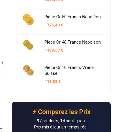
Pièce Or 50 Francs Napoléon
1775,49
€
Pièce Or 40 Francs Napoléon
1488,67
€
ux,
Pièce Or 10 Francs Vreneli
Suisse
-
411,83
€
⚡ Comparez les Prix
97 produits, 14 boutiques.
Prix mis à jour en temps réel.
t.