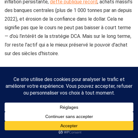
inflation persistante,
dette publique record
, achats massifs
des banques centrales (plus de 1 000 tonnes par an depuis
2022), et érosion de la confiance dans le dollar. Cela ne
signifie pas que le cours ne peut pas baisser à court terme
— d’où l’intérêt de la stratégie DCA. Mais sur le long terme,
l’or reste l’actif qui a le mieux préservé le pouvoir d’achat
sur des siècles d’histoire.
Comment revendre son or en France ?
Vous pouvez revendre votre or chez n’importe quel
négociant professionnel — en boutique physique ou en
ligne. Les pièces boursables (Napoléon, Krugerrand, Maple
Leaf) et les lingots certifiés LBMA se revendent
facilement, souvent en 24-48h. Le vendeur vous proposera
un prix basé sur le
cours spot du jour
moins un spread (1-3